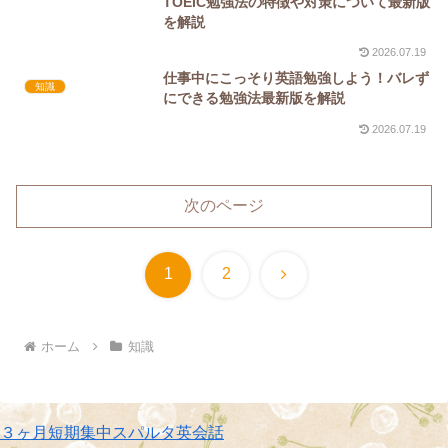
TOEIC勉強法の特徴や対策について最新版
を解説
2026.07.19
仕事中にこっそり英語勉強しよう！バレず
知識
にできる勉強法最新版を解説
2026.07.19
次のページ
次
1
2
へ
ホーム
知識
３ヶ月短期集中スパルタ英会話