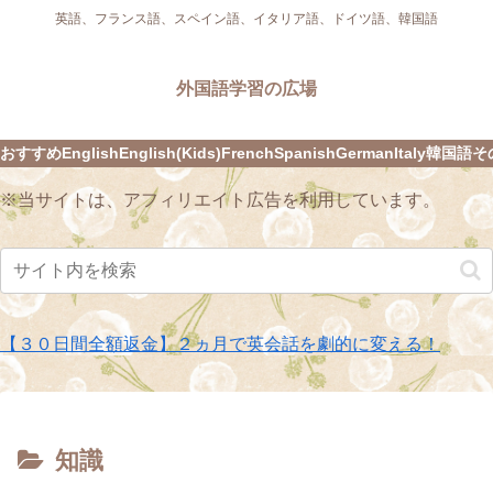
英語、フランス語、スペイン語、イタリア語、ドイツ語、韓国語
外国語学習の広場
おすすめ
English
English(Kids)
French
Spanish
German
Italy
韓国語
そ
※当サイトは、アフィリエイト広告を利用しています。
【３０日間全額返金】２ヵ月で英会話を劇的に変える！
知識