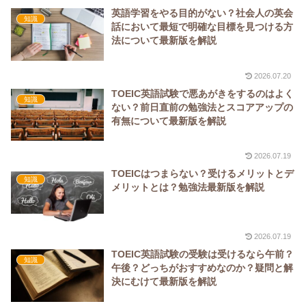
英語学習をやる目的がない？社会人の英会
知識
話において最短で明確な目標を見つける方
法について最新版を解説
2026.07.20
TOEIC英語試験で悪あがきをするのはよく
知識
ない？前日直前の勉強法とスコアアップの
有無について最新版を解説
2026.07.19
TOEICはつまらない？受けるメリットとデ
知識
メリットとは？勉強法最新版を解説
2026.07.19
TOEIC英語試験の受験は受けるなら午前？
知識
午後？どっちがおすすめなのか？疑問と解
決にむけて最新版を解説