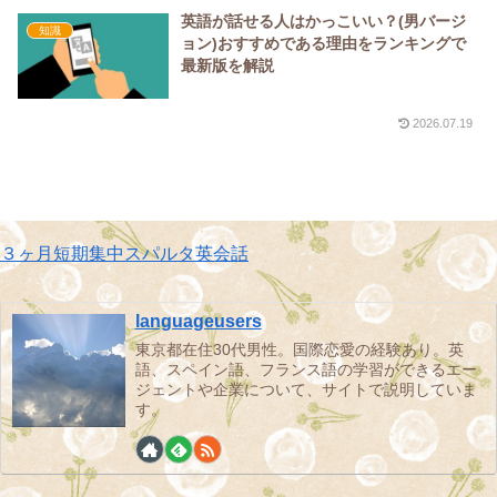
英語が話せる人はかっこいい？(男バージ
知識
ョン)おすすめである理由をランキングで
最新版を解説
2026.07.19
３ヶ月短期集中スパルタ英会話
languageusers
東京都在住30代男性。国際恋愛の経験あり。英
語、スペイン語、フランス語の学習ができるエー
ジェントや企業について、サイトで説明していま
す。