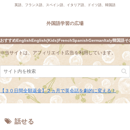
英語、フランス語、スペイン語、イタリア語、ドイツ語、韓国語
外国語学習の広場
おすすめ
English
English(Kids)
French
Spanish
German
Italy
韓国語
そ
※当サイトは、アフィリエイト広告を利用しています。
【３０日間全額返金】２ヵ月で英会話を劇的に変える！
話せる