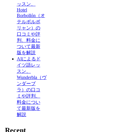
ッスン、
Hotel
Borbollón（オ
テルボルボ
リャン）の
口コミや評
判、料金に
ついて最新
版を解説
AIによるド
イツ語レッ
スン、
Wunderbla（ヴ
ンダーブ
ラ）の口コ
ミや評判、
料金につい
て最新版を
解説
Recent