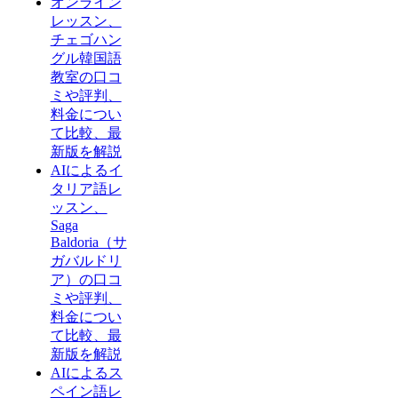
オンライン
レッスン、
チェゴハン
グル韓国語
教室の口コ
ミや評判、
料金につい
て比較、最
新版を解説
AIによるイ
タリア語レ
ッスン、
Saga
Baldoria（サ
ガバルドリ
ア）の口コ
ミや評判、
料金につい
て比較、最
新版を解説
AIによるス
ペイン語レ