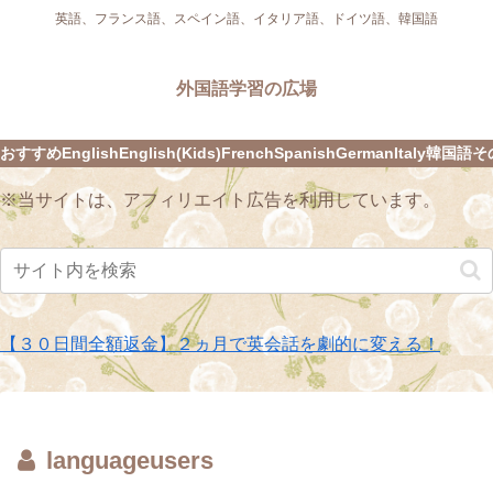
英語、フランス語、スペイン語、イタリア語、ドイツ語、韓国語
外国語学習の広場
おすすめ
English
English(Kids)
French
Spanish
German
Italy
韓国語
そ
※当サイトは、アフィリエイト広告を利用しています。
【３０日間全額返金】２ヵ月で英会話を劇的に変える！
languageusers