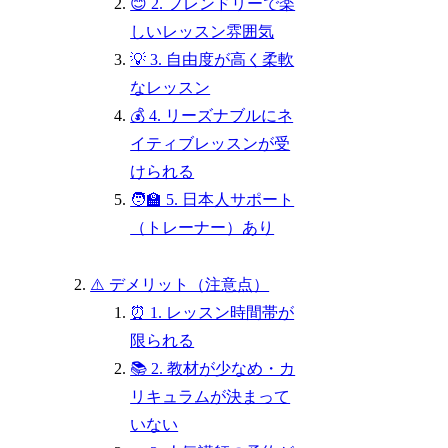
😊 2. フレンドリーで楽
しいレッスン雰囲気
💡 3. 自由度が高く柔軟
なレッスン
💰 4. リーズナブルにネ
イティブレッスンが受
けられる
🧑‍🏫 5. 日本人サポート
（トレーナー）あり
⚠️ デメリット（注意点）
⏰ 1. レッスン時間帯が
限られる
📚 2. 教材が少なめ・カ
リキュラムが決まって
いない