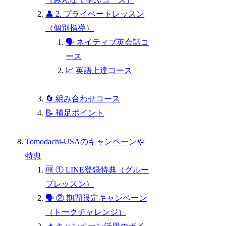
👤 2. プライベートレッスン
（個別指導）
🗣 ネイティブ英会話コ
ース
📈 英語上達コース
🔄 組み合わせコース
📝 補足ポイント
Tomodachi-USAのキャンペーンや
特典
🆓 ① LINE登録特典（グルー
プレッスン）
🗣 ② 期間限定キャンペーン
（トークチャレンジ）