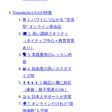
Tomodachi-USAの特徴
🌺 1. ハワイにつながる “交流
型” オンライン英会話
🎓 2. 高い講師クオリティ
（ネイティブ中心＋教育背景
あり）
🗣 3. 実践重視のレッスン内
容
🧩 4. 自由度の高いカスタマ
イズ性
👨‍👩‍👧‍👦 5. 幅広い層に対応
（家族・親子受講もOK）
🤝 6. 日本人サポートが充実
🌍 7. オンラインだけれど“現
地体験”も可能