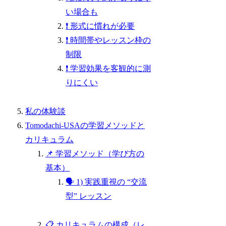
い場合も
❗ 形式に慣れが必要
❗ 時間帯やレッスン枠の
制限
❗ 学習効果を客観的に測
りにくい
私の体験談
Tomodachi-USAの学習メソッドと
カリキュラム
📌 学習メソッド（学び方の
基本）
🗣 1) 実践重視の “交流
型” レッスン
📋 カリキュラムの構成（レ