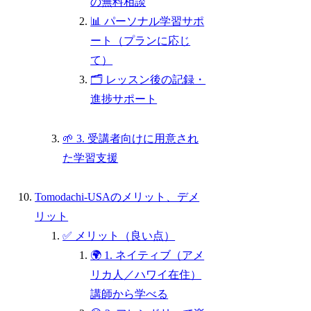
の無料相談
📊 パーソナル学習サポ
ート（プランに応じ
て）
🗂 レッスン後の記録・
進捗サポート
🌱 3. 受講者向けに用意され
た学習支援
Tomodachi-USAのメリット、デメ
リット
✅ メリット（良い点）
🌍 1. ネイティブ（アメ
リカ人／ハワイ在住）
講師から学べる