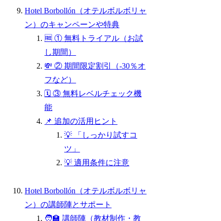
Hotel Borbollón（オテルボルボリャ
ン）のキャンペーンや特典
🆓 ① 無料トライアル（お試
し期間）
💸 ② 期間限定割引（-30％オ
フなど）
🗓️ ③ 無料レベルチェック機
能
📌 追加の活用ヒント
💡 「しっかり試すコ
ツ」
💡 適用条件に注意
Hotel Borbollón（オテルボルボリャ
ン）の講師陣とサポート
🧑‍🏫 講師陣（教材制作・教