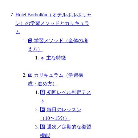
Hotel Borbollón（オテルボルボリャ
ン）の学習メソッドとカリキュラ
ム
📘 学習メソッド（全体の考
え方）
🔹 主な特徴
📅 カリキュラム（学習構
成・進め方）
1️⃣ 初回レベル判定テス
ト
2️⃣ 毎日のレッスン
（10〜15分）
3️⃣ 週次／定期的な復習
機能