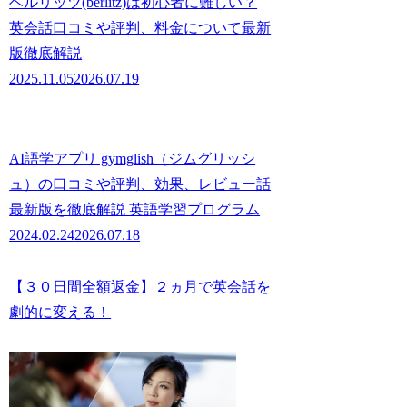
ベルリッツ(berlitz)は初心者に難しい？
英会話口コミや評判、料金について最新
版徹底解説
2025.11.05
2026.07.19
AI語学アプリ gymglish（ジムグリッシ
ュ）の口コミや評判、効果、レビュー話
最新版を徹底解説 英語学習プログラム
2024.02.24
2026.07.18
【３０日間全額返金】２ヵ月で英会話を
劇的に変える！