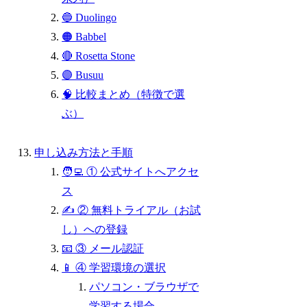
🔵 Duolingo
🟠 Babbel
🔴 Rosetta Stone
🟣 Busuu
🧠 比較まとめ（特徴で選
ぶ）
申し込み方法と手順
🧑‍💻 ① 公式サイトへアクセ
ス
✍️ ② 無料トライアル（お試
し）への登録
📧 ③ メール認証
📱 ④ 学習環境の選択
パソコン・ブラウザで
学習する場合