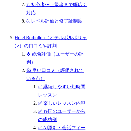
7. 初心者〜上級者まで幅広く
対応
8. レベル評価と修了証制度
Hotel Borbollón（オテルボルボリャ
ン）の口コミや評判
🌟 総合評価（ユーザーの評
判）
👍 良い口コミ（評価されて
いる点）
✅ 継続しやすい短時間
レッスン
✅ 楽しいレッスン内容
✅ 各国のユーザーから
の成功例
✅ AI添削・会話フィー