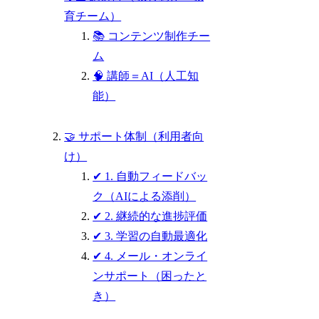
育チーム）
📚 コンテンツ制作チー
ム
🧠 講師＝AI（人工知
能）
🤝 サポート体制（利用者向
け）
✔ 1. 自動フィードバッ
ク（AIによる添削）
✔ 2. 継続的な進捗評価
✔ 3. 学習の自動最適化
✔ 4. メール・オンライ
ンサポート（困ったと
き）