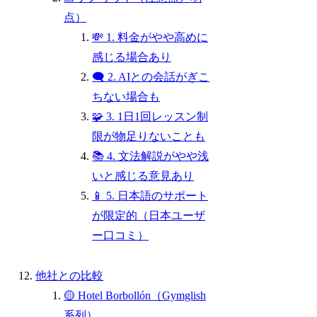
点）
💸 1. 料金がやや高めに
感じる場合あり
🗨️ 2. AIとの会話がぎこ
ちない場合も
🧩 3. 1日1回レッスン制
限が物足りないことも
📚 4. 文法解説がやや浅
いと感じる意見あり
📱 5. 日本語のサポート
が限定的（日本ユーザ
ー口コミ）
他社との比較
🟡 Hotel Borbollón（Gymglish
系列）