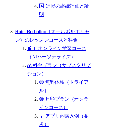
4️⃣ 進捗の継続評価と証
明
Hotel Borbollón（オテルボルボリャ
ン）のレッスンコースと料金
🧠 1. オンライン学習コース
（AIパーソナライズ）
💰 料金プラン（サブスクリプ
ション）
🟡 無料体験（トライア
ル）
🟢 月額プラン（オンラ
インコース）
📱 アプリ内購入例（参
考）