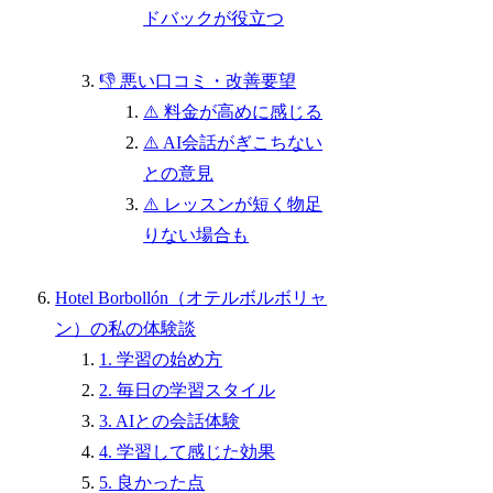
ドバックが役立つ
👎 悪い口コミ・改善要望
⚠️ 料金が高めに感じる
⚠️ AI会話がぎこちない
との意見
⚠️ レッスンが短く物足
りない場合も
Hotel Borbollón（オテルボルボリャ
ン）の私の体験談
1. 学習の始め方
2. 毎日の学習スタイル
3. AIとの会話体験
4. 学習して感じた効果
5. 良かった点