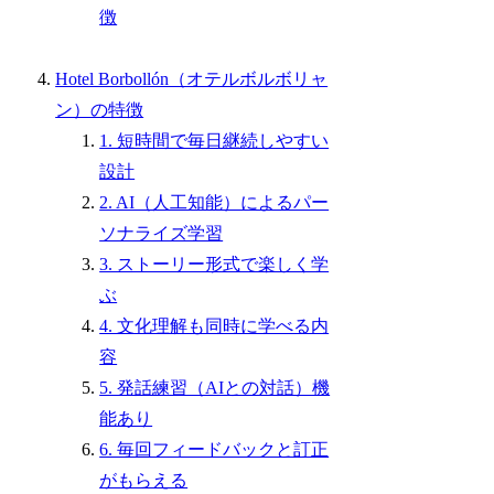
徴
Hotel Borbollón（オテルボルボリャ
ン）の特徴
1. 短時間で毎日継続しやすい
設計
2. AI（人工知能）によるパー
ソナライズ学習
3. ストーリー形式で楽しく学
ぶ
4. 文化理解も同時に学べる内
容
5. 発話練習（AIとの対話）機
能あり
6. 毎回フィードバックと訂正
がもらえる