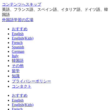
コンテンツへスキップ
英語、フランス語、スペイン語、イタリア語、ドイツ語、韓
国語
外国語学習の広場
おすすめ
English
English(Kids)
French
Spanish
German
Italy
韓国語
その他
留学
知識
プライバシーポリシー
コンタクト
おすすめ
English
English(Kids)
French