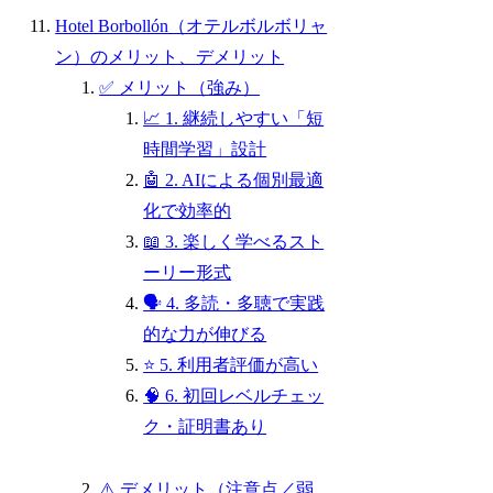
Hotel Borbollón（オテルボルボリャ
ン）のメリット、デメリット
✅ メリット（強み）
📈 1. 継続しやすい「短
時間学習」設計
🤖 2. AIによる個別最適
化で効率的
📖 3. 楽しく学べるスト
ーリー形式
🗣️ 4. 多読・多聴で実践
的な力が伸びる
⭐ 5. 利用者評価が高い
🧠 6. 初回レベルチェッ
ク・証明書あり
⚠️ デメリット（注意点／弱