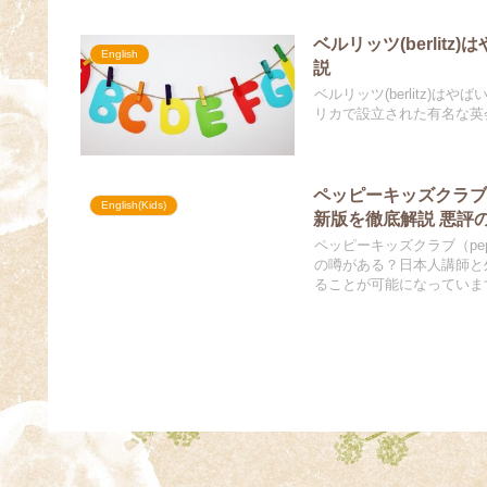
ベルリッツ(berli
English
説
ベルリッツ(berlitz)
リカで設立された有名な英
ペッピーキッズクラブ（p
English(Kids)
新版を徹底解説 悪評
ペッピーキッズクラブ（pep
の噂がある？日本人講師と
ることが可能になっていま