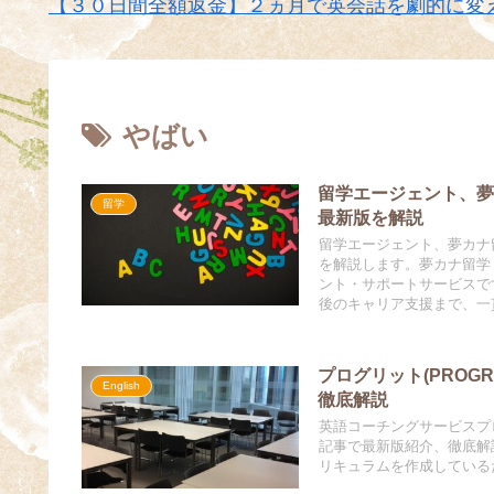
【３０日間全額返金】２ヵ月で英会話を劇的に変
やばい
留学エージェント、
留学
最新版を解説
留学エージェント、夢カナ
を解説します。夢カナ留学
ント・サポートサービスで
後のキャリア支援まで、一
プログリット(PROG
English
徹底解説
英語コーチングサービスプロ
記事で最新版紹介、徹底解
リキュラムを作成している