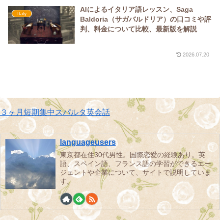
AIによるイタリア語レッスン、Saga
Italy
Baldoria（サガバルドリア）の口コミや評
判、料金について比較、最新版を解説
2026.07.20
３ヶ月短期集中スパルタ英会話
languageusers
東京都在住30代男性。国際恋愛の経験あり。英
語、スペイン語、フランス語の学習ができるエー
ジェントや企業について、サイトで説明していま
す。