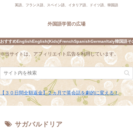
英語、フランス語、スペイン語、イタリア語、ドイツ語、韓国語
外国語学習の広場
おすすめ
English
English(Kids)
French
Spanish
German
Italy
韓国語
そ
※当サイトは、アフィリエイト広告を利用しています。
【３０日間全額返金】２ヵ月で英会話を劇的に変える！
サガバルドリア