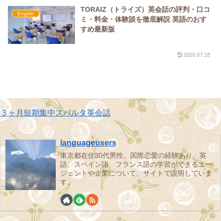
TORAIZ（トライズ）英会話の評判・口コ
English
ミ・料金・体験談を徹底解説 英語のおす
すめ最新版
2026.07.18
３ヶ月短期集中スパルタ英会話
languageusers
東京都在住30代男性。国際恋愛の経験あり。英
語、スペイン語、フランス語の学習ができるエー
ジェントや企業について、サイトで説明していま
す。