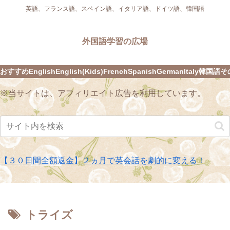
英語、フランス語、スペイン語、イタリア語、ドイツ語、韓国語
外国語学習の広場
おすすめ
English
English(Kids)
French
Spanish
German
Italy
韓国語
そ
※当サイトは、アフィリエイト広告を利用しています。
【３０日間全額返金】２ヵ月で英会話を劇的に変える！
トライズ