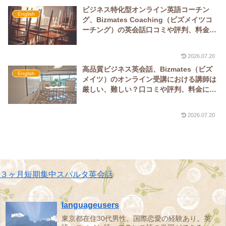
ビジネス特化型オンライン英語コーチン
English
グ、Bizmates Coaching（ビズメイツコ
ーチング）の英会話口コミや評判、料金、
メリット、デメリットについて比較、最新
版を解説
2026.07.20
高品質ビジネス英会話、Bizmates（ビズ
English
メイツ）のオンライン受講における講師は
厳しい、難しい？口コミや評判、料金につ
いて最新版を解説
2026.07.20
３ヶ月短期集中スパルタ英会話
languageusers
東京都在住30代男性。国際恋愛の経験あり。英