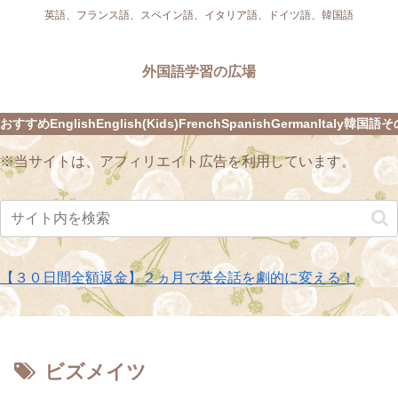
英語、フランス語、スペイン語、イタリア語、ドイツ語、韓国語
外国語学習の広場
おすすめ
English
English(Kids)
French
Spanish
German
Italy
韓国語
そ
※当サイトは、アフィリエイト広告を利用しています。
【３０日間全額返金】２ヵ月で英会話を劇的に変える！
ビズメイツ