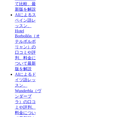
て比較、最
新版を解説
AIによるス
ペイン語レ
ッスン、
Hotel
Borbollón（オ
テルボルボ
リャン）の
口コミや評
判、料金に
ついて最新
版を解説
AIによるド
イツ語レッ
スン、
Wunderbla（ヴ
ンダーブ
ラ）の口コ
ミや評判、
料金につい