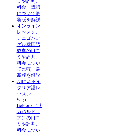
ミや評判、
料金、講師
について最
新版を解説
オンライン
レッスン、
チェゴハン
グル韓国語
教室の口コ
ミや評判、
料金につい
て比較、最
新版を解説
AIによるイ
タリア語レ
ッスン、
Saga
Baldoria（サ
ガバルドリ
ア）の口コ
ミや評判、
料金につい