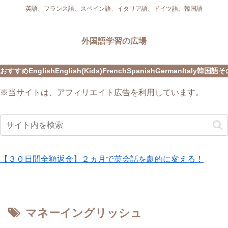
英語、フランス語、スペイン語、イタリア語、ドイツ語、韓国語
外国語学習の広場
おすすめ
English
English(Kids)
French
Spanish
German
Italy
韓国語
そ
※当サイトは、アフィリエイト広告を利用しています。
【３０日間全額返金】２ヵ月で英会話を劇的に変える！
マネーイングリッシュ