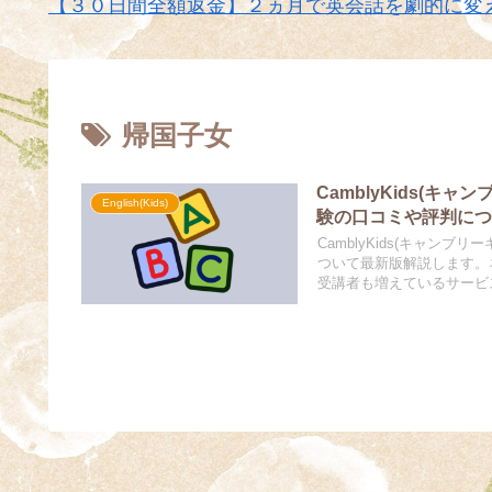
【３０日間全額返金】２ヵ月で英会話を劇的に変
帰国子女
CamblyKids(
English(Kids)
験の口コミや評判に
CamblyKids(キャ
ついて最新版解説します。
受講者も増えているサービ