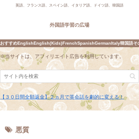
英語、フランス語、スペイン語、イタリア語、ドイツ語、韓国語
外国語学習の広場
おすすめ
English
English(Kids)
French
Spanish
German
Italy
韓国語
そ
※当サイトは、アフィリエイト広告を利用しています。
【３０日間全額返金】２ヵ月で英会話を劇的に変える！
悪質