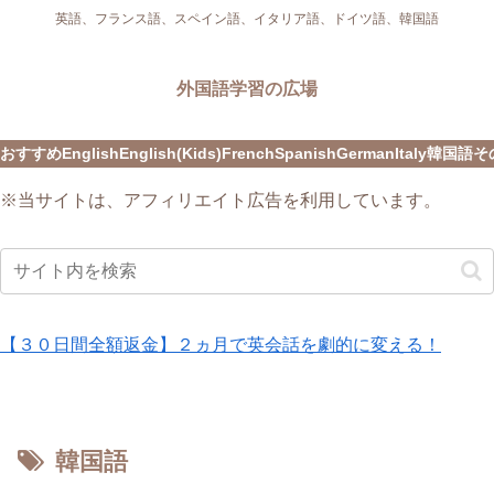
英語、フランス語、スペイン語、イタリア語、ドイツ語、韓国語
外国語学習の広場
おすすめ
English
English(Kids)
French
Spanish
German
Italy
韓国語
そ
※当サイトは、アフィリエイト広告を利用しています。
【３０日間全額返金】２ヵ月で英会話を劇的に変える！
韓国語