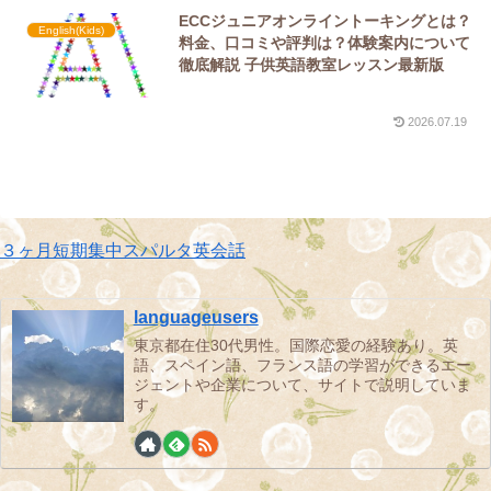
ECCジュニアオンライントーキングとは？
English(Kids)
料金、口コミや評判は？体験案内について
徹底解説 子供英語教室レッスン最新版
2026.07.19
３ヶ月短期集中スパルタ英会話
languageusers
東京都在住30代男性。国際恋愛の経験あり。英
語、スペイン語、フランス語の学習ができるエー
ジェントや企業について、サイトで説明していま
す。