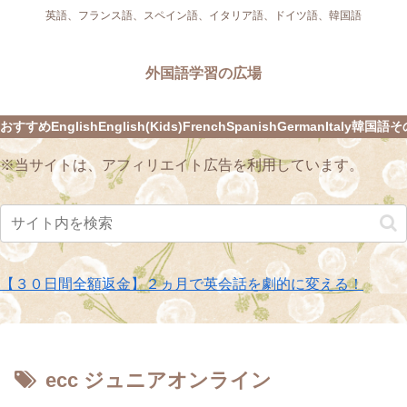
英語、フランス語、スペイン語、イタリア語、ドイツ語、韓国語
外国語学習の広場
おすすめ
English
English(Kids)
French
Spanish
German
Italy
韓国語
そ
※当サイトは、アフィリエイト広告を利用しています。
【３０日間全額返金】２ヵ月で英会話を劇的に変える！
ecc ジュニアオンライン