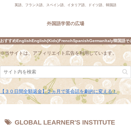
英語、フランス語、スペイン語、イタリア語、ドイツ語、韓国語
外国語学習の広場
おすすめ
English
English(Kids)
French
Spanish
German
Italy
韓国語
そ
※当サイトは、アフィリエイト広告を利用しています。
【３０日間全額返金】２ヵ月で英会話を劇的に変える！
GLOBAL LEARNER'S INSTITUTE