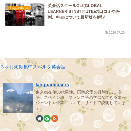
英会話スクールGLI(GLOBAL
English(Kids)
LEARNER’S INSTITUTE)の口コミや評
判、料金について最新版を解説
2026.07.20
３ヶ月短期集中スパルタ英会話
languageusers
東京都在住30代男性。国際恋愛の経験あり。英
語、スペイン語、フランス語の学習ができるエー
ジェントや企業について、サイトで説明していま
す。