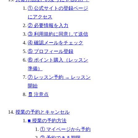
① 公式サイトの登録ページ
にアクセス
② 必要情報を入力
③ 利用規約に同意して送信
④ 確認メールをチェック
⑤ プロフィール登録
⑥ ポイント購入（レッスン
準備）
⑦ レッスン予約 → レッスン
開始
🧾 注意点
授業の予約とキャンセル
■ 授業の予約方法
① マイページから予約
② 予約できる期限