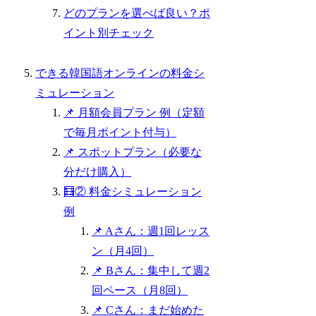
どのプランを選べば良い？ポ
イント別チェック
できる韓国語オンラインの料金シ
ミュレーション
📌 月額会員プラン 例（定額
で毎月ポイント付与）
📌 スポットプラン（必要な
分だけ購入）
🧮② 料金シミュレーション
例
📌 Aさん：週1回レッス
ン（月4回）
📌 Bさん：集中して週2
回ペース（月8回）
📌 Cさん：まだ始めた