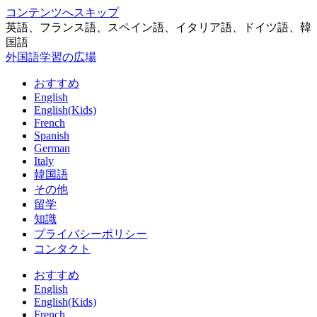
コンテンツへスキップ
英語、フランス語、スペイン語、イタリア語、ドイツ語、韓
国語
外国語学習の広場
おすすめ
English
English(Kids)
French
Spanish
German
Italy
韓国語
その他
留学
知識
プライバシーポリシー
コンタクト
おすすめ
English
English(Kids)
French