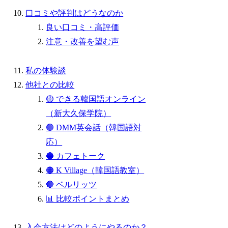
口コミや評判はどうなのか
良い口コミ・高評価
注意・改善を望む声
私の体験談
他社との比較
🟡 できる韓国語オンライン
（新大久保学院）
🟢 DMM英会話（韓国語対
応）
🔵 カフェトーク
🟠 K Village（韓国語教室）
🔴 ベルリッツ
📊 比較ポイントまとめ
入会方法はどのようにやるのか？