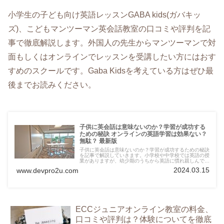
小学生の子ども向け英語レッスンGABA kids(ガバキッ
ズ)、こどもマンツーマン英会話教室の口コミや評判を記
事で徹底解説します。外国人の先生からマンツーマンで対
面もしくはオンラインでレッスンを受講したい方にはおす
すめのスクールです。Gaba Kidsを考えている方はぜひ最
後までお読みください。
子供に英会話は意味ないのか？学習が成功する
ための秘訣 オンラインの英語学習は効果ない？
無駄？ 最新版
子供に英会話は意味ないのか？学習が成功するための秘訣
を記事で解説していきます。小学校や中学校では英語の授
業がありますが、幼少期のうちから英語に慣れ親しんでお
きたいところ。しかし実際のところ、英語教室やスクール
2024.03.15
www.devpro2u.com
に通う意味はあるのでしょうか？
ECCジュニアオンライン教室の料金、
口コミや評判は？体験についてを徹底