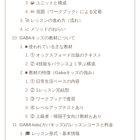
🧩 ユニットと構成
✏️ 宿題（ワークブック）による定着
🚀 レッスンの進め方（流れ）
📈 メソッドのねらい
GABAキッズの教材について
■ 使われている主な教材
① オックスフォード出版のテキスト
② 4技能をバランスよく学ぶ構成
■ 教材の特徴（Gabaキッズの強み）
① 日常生活ベースの内容
② 1レッスン完結型
③ ワークブックで復習
④ レベルアップテストあり
⑤ 上級者・帰国子女向け教材もあり
GABA kids(ガバキッズ)のレッスンコースと料金
🎓 レッスン形式・基本情報