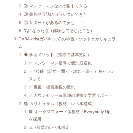
② マンツーマンなので集中できる
③ 発音や会話に自信がついてきた
④ サポートがあるので安心
気になった点（体験して感じたこと）
GABA kids(ガバキッズ)の学習メソッドとカリキュラ
ム
🧠 学習メソッド（指導の基本方針）
✅ マンツーマン指導で個別最適化
✅ 4技能（話す・聞く・読む・書く）をバラン
スよく
✅ 反復・復習重視の流れ
✅ カウンセラー＆講師の連携で学習サポート
📚 カリキュラム（教材・レベル構成）
📘 オックスフォード版教材「Everybody Up」
を採用
📊 7段階のレベル設定