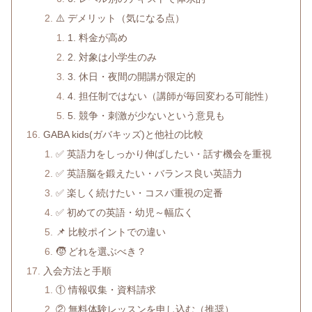
⚠️ デメリット（気になる点）
1. 料金が高め
2. 対象は小学生のみ
3. 休日・夜間の開講が限定的
4. 担任制ではない（講師が毎回変わる可能性）
5. 競争・刺激が少ないという意見も
GABA kids(ガバキッズ)と他社の比較
✅ 英語力をしっかり伸ばしたい・話す機会を重視
✅ 英語脳を鍛えたい・バランス良い英語力
✅ 楽しく続けたい・コスパ重視の定番
✅ 初めての英語・幼児～幅広く
📌 比較ポイントでの違い
🧒 どれを選ぶべき？
入会方法と手順
① 情報収集・資料請求
② 無料体験レッスンを申し込む（推奨）