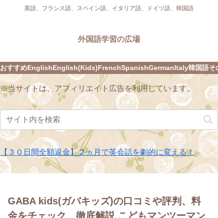
英語、フランス語、スペイン語、イタリア語、ドイツ語、韓国語
外国語学習の広場
おすすめ
English
English(Kids)
French
Spanish
German
Italy
韓国語
そ
※当サイトは、アフィリエイト広告を利用しています。
【３０日間全額返金】２ヵ月で英会話を劇的に変える！
GABA kids(ガバキッズ)の口コミや評判、料
金をチェック、徹底解説 こどもマンツーマン