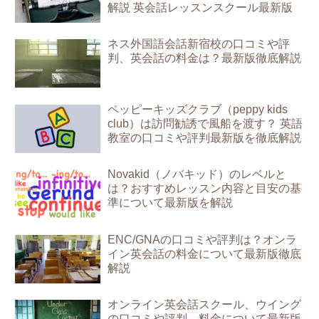
解説 英会話レッスンスクール最新版
ネス外国語会話新宿校の口コミや評
判、英会話の料金は？最新版徹底解説
ペッピーキッズクラブ（peppy kids
club）は訪問勧誘で風船を渡す？ 英語
教室の口コミや評判最新版を徹底解説
Novakid（ノバキッド）のレベルと
は？おすすめレッスン内容と目安の基
準について最新版を解説
ENC/GNAの口コミや評判は？オンラ
イン英会話の料金について最新版徹底
解説
オンライン英会話スクール、ウイング
の口コミや評判、料金について最新版