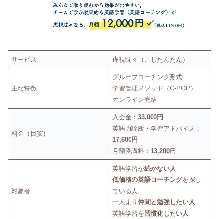
サービス
虎視眈々（こしたんたん）
グループコーチング形式
主な特徴
学習管理メソッド（G-POP）
オンライン完結
入会金：
33,000円
英語力診断・学習アドバイス：
料金（目安）
17,600円
月額受講料：
13,200円
英語学習が
続かない人
低価格の英語コーチング
を探し
対象者
ている人
一人より
仲間と勉強したい人
英語学習を
習慣化したい人