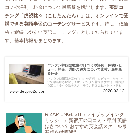
コミや評判、料金について最新版を解説します。
英語コー
チング「虎視眈々（こしたんたん）」
は、オンラインで受
講できる
英語学習のコーチングサービス
です。特に「低価
格で継続しやすい英語コーチング」として知られていま
す。基本情報をまとめます。
バンタン韓国語教室の口コミや評判、体験レビ
ュー、料金、講師の魅力について比較、最新版
を紹介
バンタン韓国語教室の口コミや評判、レビュー、料金につ
いて最新版を解説します。バンタン韓国語教室は、韓国語
を楽しく学べる語学スクールで、韓国文化やトレンドも取
り入れた授業が特徴です。主に初心者から上級者まで幅広
2026.03.12
www.devpro2u.com
いレベルに対応しています。
RIZAP ENGLISH（ライザップイング
リッシュ）新宿店の口コミ・評判 英語
はきつい？ おすすめ英会話スクール最
新版を徹底解説