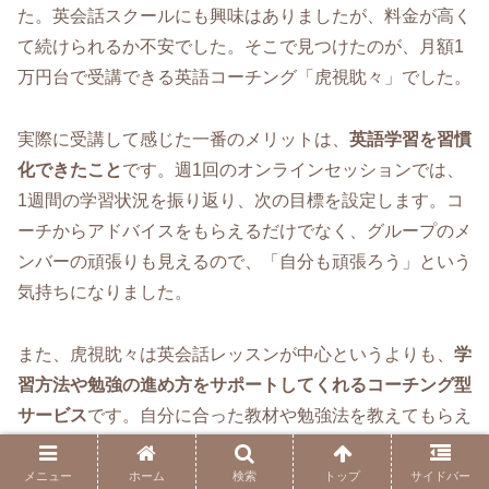
た。英会話スクールにも興味はありましたが、料金が高く
て続けられるか不安でした。そこで見つけたのが、月額1
万円台で受講できる英語コーチング「虎視眈々」でした。
実際に受講して感じた一番のメリットは、
英語学習を習慣
化できたこと
です。週1回のオンラインセッションでは、
1週間の学習状況を振り返り、次の目標を設定します。コ
ーチからアドバイスをもらえるだけでなく、グループのメ
ンバーの頑張りも見えるので、「自分も頑張ろう」という
気持ちになりました。
また、虎視眈々は英会話レッスンが中心というよりも、
学
習方法や勉強の進め方をサポートしてくれるコーチング型
サービス
です。自分に合った教材や勉強法を教えてもらえ
たことで、無駄な遠回りをせずに英語学習を進められるよ
うになりました。
メニュー
ホーム
検索
トップ
サイドバー