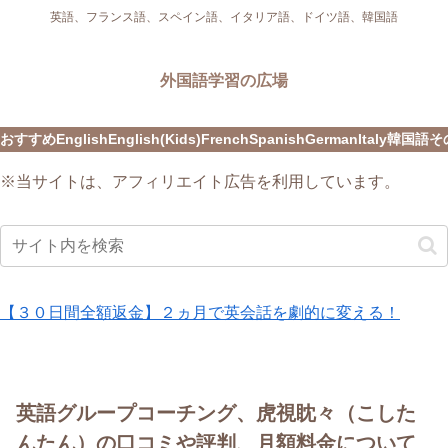
英語、フランス語、スペイン語、イタリア語、ドイツ語、韓国語
外国語学習の広場
おすすめ
English
English(Kids)
French
Spanish
German
Italy
韓国語
そ
※当サイトは、アフィリエイト広告を利用しています。
【３０日間全額返金】２ヵ月で英会話を劇的に変える！
英語グループコーチング、虎視眈々（こした
んたん）の口コミや評判、月額料金について