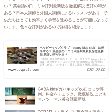
い？ 英会話の口コミや評判最新版を徹底解説 悪評の噂が
ある？日本人講師と外国人講師によるレッスンがあり、子
供たちはとても効率よく学習を進めることが可能になって
います。色々な評判があるので詳細を紹介します。
ペッピーキッズクラブ（peppy kids club）は後
悔する？ 英会話の口コミや評判最新版を徹底解
説 悪評の噂がある？
子供向け英会話教室のペッピーキッズクラブ（peppy kids
club）は後悔する？ 口コミや評判を徹底解説 悪評の噂を
記事で解説していきます。日本人講師と外国人講師による
レッスンがあり、子供たちはとても効率よく学習を進める
2024.03.22
www.devpro2u.com
ことが可能になっています。色々な評判があるので詳細を
紹介します。
GABA kids(ガバキッズ)の口コミや評
判、料金をチェック、徹底解説 こども
マンツーマン英会話最新版
TORAIZ（トライズ）英会話の評判・