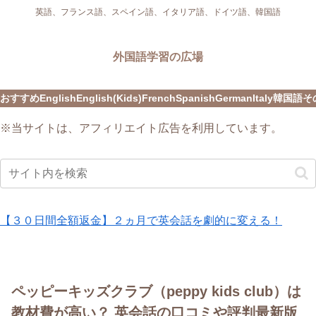
英語、フランス語、スペイン語、イタリア語、ドイツ語、韓国語
外国語学習の広場
おすすめ
English
English(Kids)
French
Spanish
German
Italy
韓国語
そ
※当サイトは、アフィリエイト広告を利用しています。
【３０日間全額返金】２ヵ月で英会話を劇的に変える！
ペッピーキッズクラブ（peppy kids club）は
教材費が高い？ 英会話の口コミや評判最新版