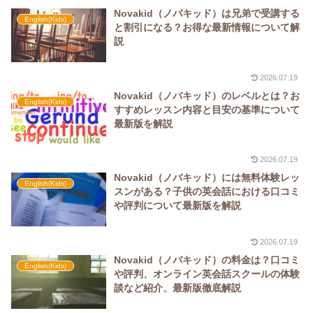
Novakid（ノバキッド）は兄弟で受講する
English(Kids)
と割引になる？お得な最新情報について解
説
2026.07.19
Novakid（ノバキッド）のレベルとは？お
English(Kids)
すすめレッスン内容と目安の基準について
最新版を解説
2026.07.19
Novakid（ノバキッド）には無料体験レッ
English(Kids)
スンがある？子供の英会話における口コミ
や評判について最新版を解説
2026.07.19
Novakid（ノバキッド）の料金は？口コミ
English(Kids)
や評判、オンライン英会話スクールの体験
談など紹介、最新版徹底解説