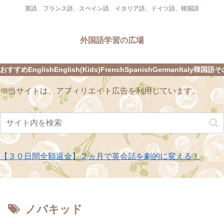
英語、フランス語、スペイン語、イタリア語、ドイツ語、韓国語
外国語学習の広場
おすすめ
English
English(Kids)
French
Spanish
German
Italy
韓国語
そ
※当サイトは、アフィリエイト広告を利用しています。
【３０日間全額返金】２ヵ月で英会話を劇的に変える！
ノバキッド