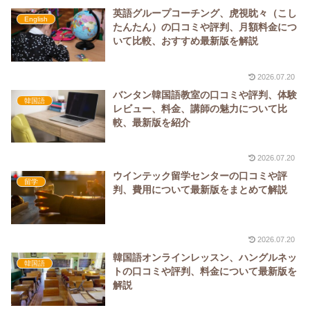
英語グループコーチング、虎視眈々（こし
English
たんたん）の口コミや評判、月額料金につ
いて比較、おすすめ最新版を解説
2026.07.20
バンタン韓国語教室の口コミや評判、体験
韓国語
レビュー、料金、講師の魅力について比
較、最新版を紹介
2026.07.20
ウインテック留学センターの口コミや評
留学
判、費用について最新版をまとめて解説
2026.07.20
韓国語オンラインレッスン、ハングルネッ
韓国語
トの口コミや評判、料金について最新版を
解説