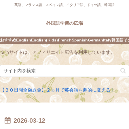
英語、フランス語、スペイン語、イタリア語、ドイツ語、韓国語
外国語学習の広場
おすすめ
English
English(Kids)
French
Spanish
German
Italy
韓国語
そ
※当サイトは、アフィリエイト広告を利用しています。
【３０日間全額返金】２ヵ月で英会話を劇的に変える！
2026-03-12