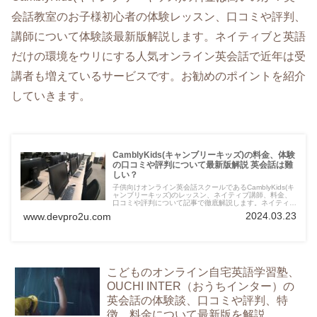
会話教室のお子様初心者の体験レッスン、口コミや評判、
講師について体験談最新版解説します。ネイティブと英語
だけの環境をウリにする人気オンライン英会話で近年は受
講者も増えているサービスです。お勧めのポイントを紹介
していきます。
CamblyKids(キャンブリーキッズ)の料金、体験
の口コミや評判について最新版解説 英会話は難
しい？
子供向けオンライン英会話スクールであるCamblyKids(キ
ャンブリーキッズ)のレッスン、ネイティブ講師、料金、
口コミや評判について記事で徹底解説します。ネイティブ
と英語だけの環境をウリにする人気オンライン英会話で近
2024.03.23
www.devpro2u.com
年は受講者も増えているサービスです。お勧めのポイント
を紹介していきます。
こどものオンライン自宅英語学習塾、
OUCHI INTER（おうちインター）の
英会話の体験談、口コミや評判、特
徴、料金について最新版を解説