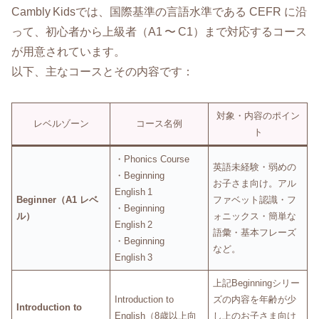
Cambly Kidsでは、国際基準の言語水準である CEFR に沿
って、初心者から上級者（A1 〜 C1）まで対応するコース
が用意されています。
以下、主なコースとその内容です：
対象・内容のポイン
レベルゾーン
コース名例
ト
・Phonics Course
英語未経験・弱めの
・Beginning
お子さま向け。アル
English 1
Beginner（A1 レベ
ファベット認識・フ
・Beginning
ル）
ォニックス・簡単な
English 2
語彙・基本フレーズ
・Beginning
など。
English 3
上記Beginningシリー
Introduction to
ズの内容を年齢が少
Introduction to
English（8歳以上向
し上のお子さま向け