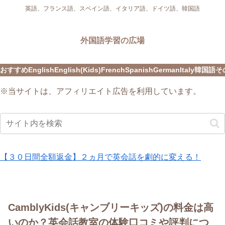
英語、フランス語、スペイン語、イタリア語、ドイツ語、韓国語
外国語学習の広場
おすすめ
English
English(Kids)
French
Spanish
German
Italy
韓国語
そ
※当サイトは、アフィリエイト広告を利用しています。
【３０日間全額返金】２ヵ月で英会話を劇的に変える！
CamblyKids(キャンブリーキッズ)の料金は高
いのか？英会話教室の体験口コミや評判につ