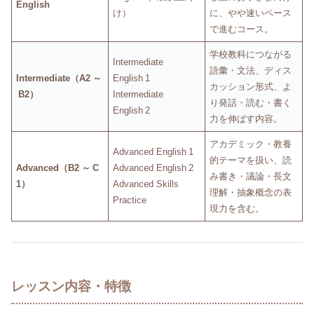
English
け）
に、やや速いペース
で進むコース。
学校教科につながる
Intermediate
語彙・文法、ディス
Intermediate（A2 ～
English 1
カッション形式、よ
B2）
Intermediate
り発話・読む・書く
English 2
力を伸ばす内容。
アカデミック・教養
Advanced English 1
的テーマを扱い、読
Advanced（B2 ～ C
Advanced English 2
み書き・議論・長文
1）
Advanced Skills
理解・抽象概念の表
Practice
現力を含む。
レッスン内容・特徴