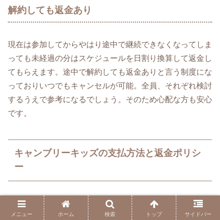
解約しても返金あり
現在は参加してからやはり途中で継続できなくなってしま
っても未経過の分はスケジュールを日割り換算して返金し
てもらえます。途中で解約しても返金ありと言う制度にな
っておりいつでもキャンセルが可能。全員、それぞれ検討
するうえで参考になるでしょう。そのため心配な方も安心
です。
キャンブリーキッズの支払方法と返金ポリシ
ー
Cambly Kids（キャンブリーキッズ）の
支払方法と返金ポ
メニュー
ホーム
検索
トップ
サイドバー
リシー
を、公式情報ベースでわかりやすくまとめます。