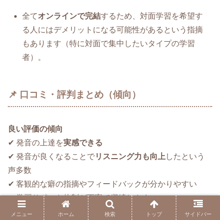
全て
オンラインで完結
するため、対面学習を希望す
る人にはデメリットになる可能性があるという指摘
もあります（特に対面で集中したいタイプの学習
者）。
📌 口コミ・評判まとめ（傾向）
良い評価の傾向
✔ 発音の上達を
実感できる
✔ 発音が良くなることで
リスニング力も向上
したという
声多数
✔ 客観的な癖の指摘やフィードバックが分かりやすい
✔ 学習サポート体制が丁寧で継続しやすい
メニュー
ホーム
検索
トップ
サイドバー