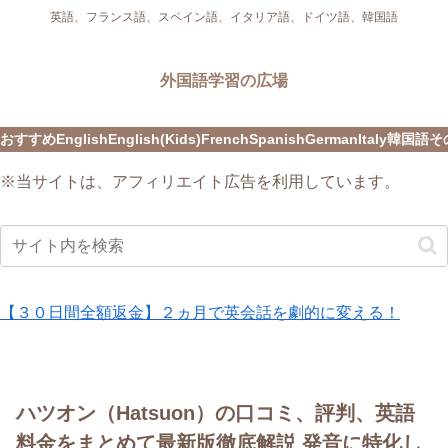
英語、フランス語、スペイン語、イタリア語、ドイツ語、韓国語
外国語学習の広場
おすすめ
English
English(Kids)
French
Spanish
German
Italy
韓国語
そ
※当サイトは、アフィリエイト広告を利用しています。
【３０日間全額返金】２ヵ月で英会話を劇的に変える！
ハツオン（Hatsuon）の口コミ、評判、英語
料金をまとめて最新版徹底解説 発音に特化し