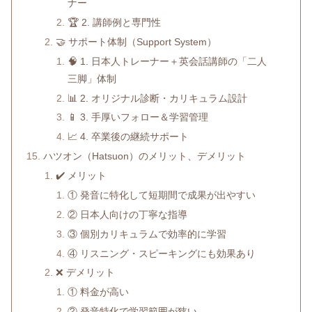
ナー
🏆 2. 講師例と専門性
🤝 サポート体制（Support System）
🧠 1. 日本人トレーナー＋英会話講師の「二人
三脚」体制
📊 2. オリジナル診断・カリキュラム設計
📱 3. 手厚いフォロー＆学習管理
📈 4. 卒業後の継続サポート
ハツオン（Hatsuon）のメリット、デメリット
✔️ メリット
① 発音に特化して短期間で成果が出やすい
② 日本人向けの丁寧な指導
③ 個別カリキュラムで効率的に学習
④ リスニング・スピーキングにも効果あり
❌ デメリット
① 料金が高い
② 発音特化で学習範囲が狭い