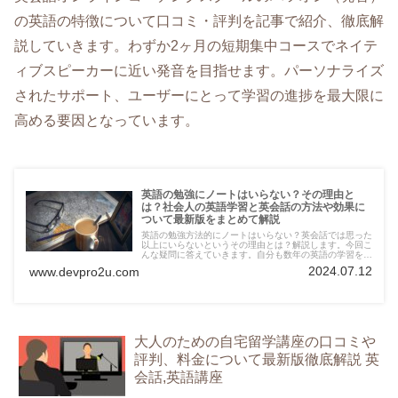
の英語の特徴について口コミ・評判を記事で紹介、徹底解
説していきます。わずか2ヶ月の短期集中コースでネイテ
ィブスピーカーに近い発音を目指せます。パーソナライズ
されたサポート、ユーザーにとって学習の進捗を最大限に
高める要因となっています。
英語の勉強にノートはいらない？その理由と
は？社会人の英語学習と英会話の方法や効果に
ついて最新版をまとめて解説
英語の勉強方法的にノートはいらない？英会話では思った
以上にいらないというその理由とは？解説します。今回こ
んな疑問に答えていきます。自分も数年の英語の学習をし
ましたが、必ずしもノートが必須と言うわけではありませ
2024.07.12
www.devpro2u.com
ん。今はテクノロジーも充実しており様々な学習ができる
から。
大人のための自宅留学講座の口コミや
評判、料金について最新版徹底解説 英
会話,英語講座