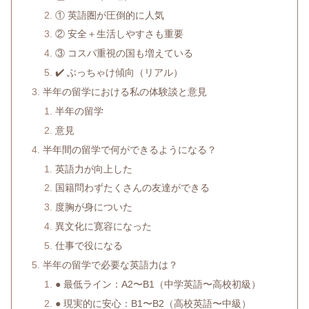
① 英語圏が圧倒的に人気
② 安全＋生活しやすさも重要
③ コスパ重視の国も増えている
✔️ ぶっちゃけ傾向（リアル）
半年の留学における私の体験談と意見
半年の留学
意見
半年間の留学で何ができるようになる？
英語力が向上した
国籍問わずたくさんの友達ができる
度胸が身についた
異文化に寛容になった
仕事で役になる
半年の留学で必要な英語力は？
● 最低ライン：A2〜B1（中学英語〜高校初級）
● 現実的に安心：B1〜B2（高校英語〜中級）