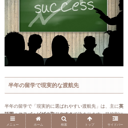
半年の留学で現実的な渡航先
半年の留学で「現実的に選ばれやすい渡航先」は、主に
英
語圏＋コスパ＋ビザの取りやすさ
で決まります。目的別に
整理すると分かりやすいです。
メニュー
ホーム
検索
トップ
サイドバー