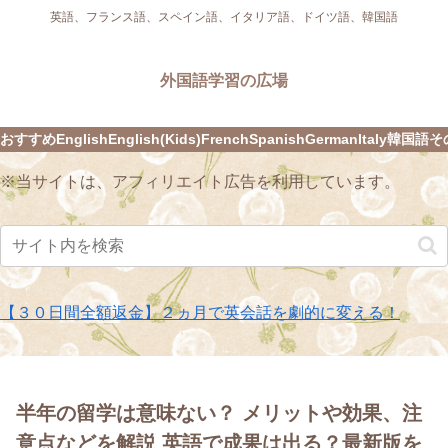
英語、フランス語、スペイン語、イタリア語、ドイツ語、韓国語
外国語学習の広場
おすすめ
English
English(Kids)
French
Spanish
German
Italy
韓国語
そ
※当サイトは、アフィリエイト広告を利用しています。
【３０日間全額返金】２ヵ月で英会話を劇的に変える！
半年の留学は意味ない？ メリットや効果、注
意点などを解説 英語で成果は出る？最新版を