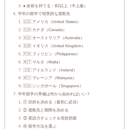
● 余裕を持てる：B2以上（中上級）
半年の留学で現実的な渡航先
🇺🇸 アメリカ（United States）
🇨🇦 カナダ（Canada）
🇦🇺 オーストラリア（Australia）
🇬🇧 イギリス（United Kingdom）
🇵🇭 フィリピン（Philippines）
🇲🇹 マルタ（Malta）
🇮🇪 アイルランド（Ireland）
🇲🇾 マレーシア（Malaysia）
🇸🇬 シンガポール（Singapore）
半年留学の準備は何から始めればいい？
① 目的を決める（最初に必須）
② 渡航先と期間を決める
③ 英語力チェック＆現状把握
④ 留学方法を選ぶ