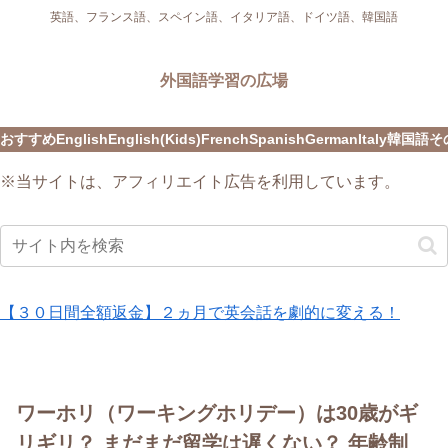
英語、フランス語、スペイン語、イタリア語、ドイツ語、韓国語
外国語学習の広場
おすすめ
English
English(Kids)
French
Spanish
German
Italy
韓国語
そ
※当サイトは、アフィリエイト広告を利用しています。
【３０日間全額返金】２ヵ月で英会話を劇的に変える！
ワーホリ（ワーキングホリデー）は30歳がギ
リギリ？ まだまだ留学は遅くない？ 年齢制