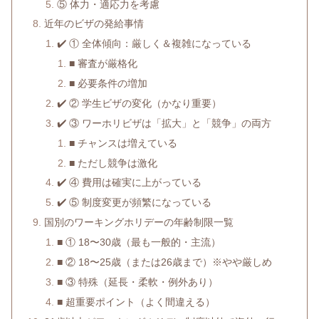
⑤ 体力・適応力を考慮
近年のビザの発給事情
✔️ ① 全体傾向：厳しく＆複雑になっている
■ 審査が厳格化
■ 必要条件の増加
✔️ ② 学生ビザの変化（かなり重要）
✔️ ③ ワーホリビザは「拡大」と「競争」の両方
■ チャンスは増えている
■ ただし競争は激化
✔️ ④ 費用は確実に上がっている
✔️ ⑤ 制度変更が頻繁になっている
国別のワーキングホリデーの年齢制限一覧
■ ① 18〜30歳（最も一般的・主流）
■ ② 18〜25歳（または26歳まで）※やや厳しめ
■ ③ 特殊（延長・柔軟・例外あり）
■ 超重要ポイント（よく間違える）