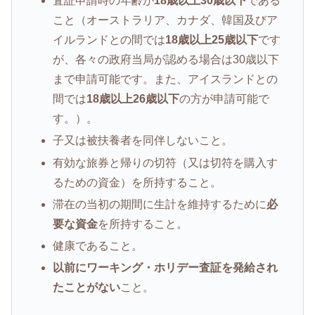
査証申請時の年齢が
18歳以上30歳以下
である
こと（オーストラリア、カナダ、韓国及びア
イルランドとの間では
18歳以上25歳以下
です
が、各々の政府当局が認める場合は30歳以下
まで申請可能です。また、アイスランドとの
間では
18歳以上26歳以下
の方が申請可能で
す。）。
子又は被扶養者を同伴しないこと。
有効な旅券と帰りの切符（又は切符を購入す
るための資金）を所持すること。
滞在の当初の期間に生計を維持するために
必
要な資金
を所持すること。
健康であること。
以前にワーキング・ホリデー査証を発給され
たことがない
こと。