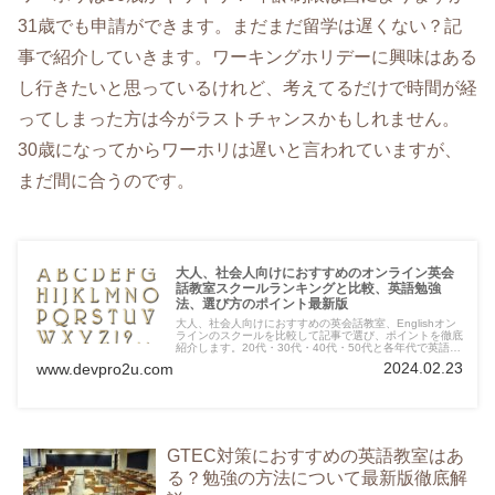
31歳でも申請ができます。まだまだ留学は遅くない？記
事で紹介していきます。ワーキングホリデーに興味はある
し行きたいと思っているけれど、考えてるだけで時間が経
ってしまった方は今がラストチャンスかもしれません。
30歳になってからワーホリは遅いと言われていますが、
まだ間に合うのです。
大人、社会人向けにおすすめのオンライン英会
話教室スクールランキングと比較、英語勉強
法、選び方のポイント最新版
大人、社会人向けにおすすめの英会話教室、Englishオン
ラインのスクールを比較して記事で選び、ポイントを徹底
紹介します。20代・30代・40代・50代と各年代で英語の
重要性が増してきているように感じます。言語の習得によ
2024.02.23
www.devpro2u.com
り、海外で仕事をするチャンスも生まれてきますので、ぜ
ひ習得をしましょう。ここではおすすめの英会話スクール
を紹介します。
GTEC対策におすすめの英語教室はあ
る？勉強の方法について最新版徹底解