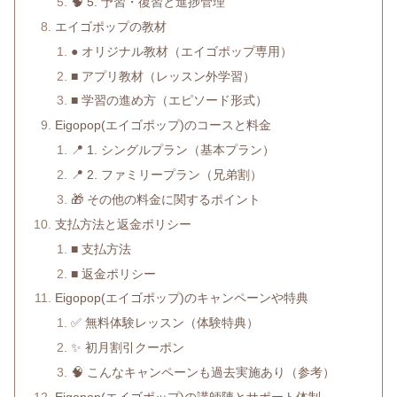
🧠 5. 予習・復習と進捗管理
エイゴポップの教材
● オリジナル教材（エイゴポップ専用）
■ アプリ教材（レッスン外学習）
■ 学習の進め方（エピソード形式）
Eigopop(エイゴポップ)のコースと料金
📍 1. シングルプラン（基本プラン）
📍 2. ファミリープラン（兄弟割）
🎁 その他の料金に関するポイント
支払方法と返金ポリシー
■ 支払方法
■ 返金ポリシー
Eigopop(エイゴポップ)のキャンペーンや特典
✅ 無料体験レッスン（体験特典）
✨ 初月割引クーポン
🧠 こんなキャンペーンも過去実施あり（参考）
Eigopop(エイゴポップ)の講師陣とサポート体制