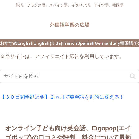
英語、フランス語、スペイン語、イタリア語、ドイツ語、韓国語
外国語学習の広場
おすすめ
English
English(Kids)
French
Spanish
German
Italy
韓国語
そ
※当サイトは、アフィリエイト広告を利用しています。
【３０日間全額返金】２ヵ月で英会話を劇的に変える！
オンライン子ども向け英会話、Eigopop(エイ
ゴポップ)の口コミや評判、料金について最新