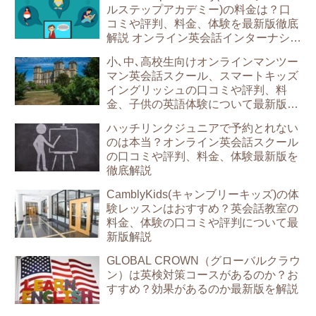
ルステップアカデミー)の料金は？口
コミや評判、料金、体験を最新版徹底
解説 オンライン英会話インターナショ
ナルスクール
小､中､高校生向けオンラインマンツー
マン英会話スクール、スマートキッズ
イングリッシュの口コミや評判、料
金、子供の英語体験について最新版を
解説
ハッチリンクジュニアで予約とれない
のは本当？オンライン英会話スクール
の口コミや評判、料金、体験最新版を
徹底解説
CamblyKids(キャンブリーキッズ)の体
験レッスンはおすすめ？英会話教室の
料金、体験の口コミや評判について最
新版解説
GLOBAL CROWN（グローバルクラウ
ン）は英検対策コースがあるのか？お
すすめ？効果があるのか最新版を解説