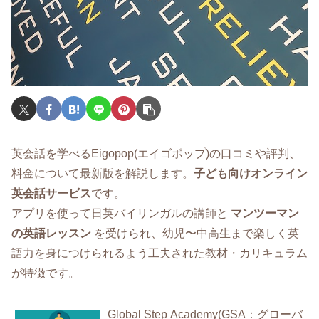
英会話を学べるEigopop(エイゴポップ)の口コミや評判、
料金について最新版を解説します。
子ども向けオンライン
英会話サービス
です。
アプリを使って日英バイリンガルの講師と
マンツーマン
の英語レッスン
を受けられ、幼児〜中高生まで楽しく英
語力を身につけられるよう工夫された教材・カリキュラム
が特徴です。
Global Step Academy(GSA：グローバ