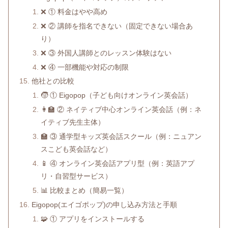
❌ ① 料金はやや高め
❌ ② 講師を指名できない（固定できない場合あ
り）
❌ ③ 外国人講師とのレッスン体験はない
❌ ④ 一部機能や対応の制限
他社との比較
🧒 ① Eigopop（子ども向けオンライン英会話）
👩‍🏫 ② ネイティブ中心オンライン英会話（例：ネ
イティブ先生主体）
🏫 ③ 通学型キッズ英会話スクール（例：ニュアン
スこども英会話など）
📱 ④ オンライン英会話アプリ型（例：英語アプ
リ・自習型サービス）
📊 比較まとめ（簡易一覧）
Eigopop(エイゴポップ)の申し込み方法と手順
🧩 ① アプリをインストールする