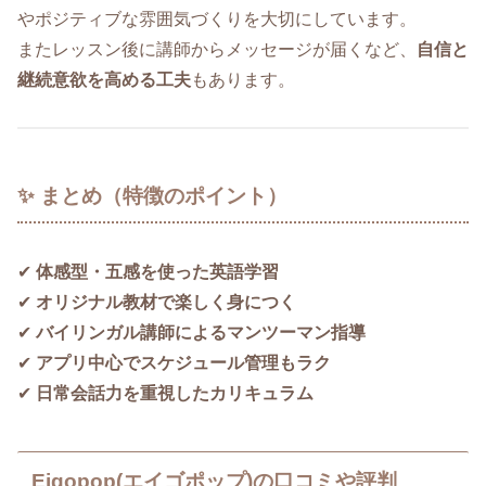
やポジティブな雰囲気づくりを大切にしています。
またレッスン後に講師からメッセージが届くなど、
自信と
継続意欲を高める工夫
もあります。
✨ まとめ（特徴のポイント）
✔
体感型・五感を使った英語学習
✔
オリジナル教材で楽しく身につく
✔
バイリンガル講師によるマンツーマン指導
✔
アプリ中心でスケジュール管理もラク
✔
日常会話力を重視したカリキュラム
Eigopop(エイゴポップ)の口コミや評判